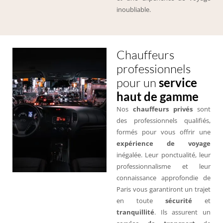
inoubliable.
Chauffeurs
professionnels
pour un
service
haut de gamme
Nos
chauffeurs privés
sont
des professionnels qualifiés,
formés pour vous offrir une
expérience de voyage
inégalée. Leur ponctualité, leur
professionnalisme et leur
connaissance approfondie de
Paris vous garantiront un trajet
en toute
sécurité
et
tranquillité
. Ils assurent un