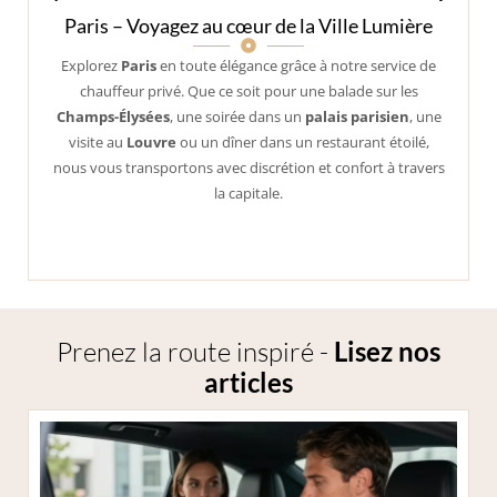
Versailles – Un trajet royal vers l’histoire
Découvrez le somptueux
Château de Versailles
, symbole
du prestige français. Nos chauffeurs vous emmènent dans
un véhicule de luxe pour une visite inoubliable de
la
Galerie des Glaces, des jardins de Le Nôtre et des
appartements royaux
, dans un confort digne des rois.
Prenez la route inspiré -
Lisez nos
articles