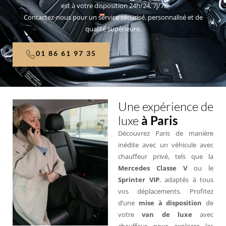
est à votre disposition 24h/24, 7j/7.
Contactez-nous pour un service sécurisé, personnalisé et de
qualité supérieure.
01 86 61 97 35
Une expérience de
luxe
à Paris
Découvrez Paris de manière
inédite avec un véhicule avec
chauffeur privé, tels que la
Mercedes Classe V
ou le
Sprinter VIP
, adaptés à tous
vos déplacements. Profitez
d’une
mise à disposition
de
votre
van de luxe
avec