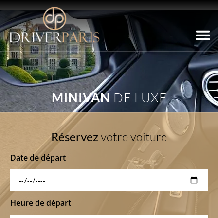
MINIVAN
DE LUXE
Réservez
votre voiture
Date de départ
Heure de départ