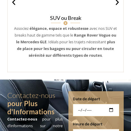
Minivan
Idéal pour les
familles, groupes d’amis ou déplacements
professionnels
, notre minivan spacieux peut accueillir
jusqu’à
7 passagers
tout en offrant un espace généreux
pour les bagages. Confortable et pratique, il garantit un
trajet fluide et agréable, quel que soit votre itinéraire.
Contactez-nous
Date de départ
pour Plus
d'Informations
Contactez-nous
pour plus
Heure de départ
d’informations sur notre