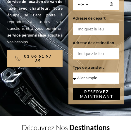
service de location de van de
luxe avec chauffeur
. Notre
équipe se tient prête à
Adresse de départ
répondre à toutes vos
questions et à vous fournir un
service personnalisé
adapté à
vos besoins.
Adresse de destination
01 86 61 97
35
Type de transfert
RÉSERVEZ
MAINTENANT
Découvrez Nos
Destinations