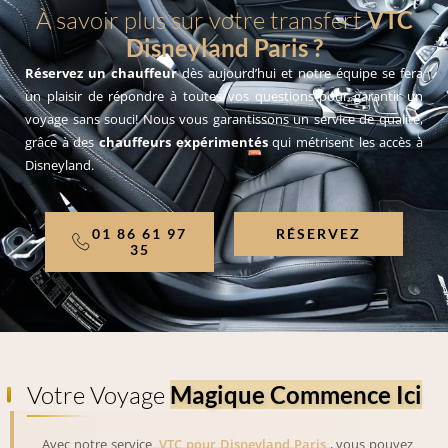
À savoir plus sur votre transfert
VTC
Disneyland Paris ?
Réservez un chauffeur
dès aujourd’hui et notre équipe se fera
un plaisir de répondre à toutes vos questions pour garantir un
voyage sans souci! Nous vous garantissons un service de qualité,
grâce à des
chauffeurs expérimentés
qui métrisent les accès à
Disneyland.
01 86 61 97
RÉSERVEZ
35
Votre Voyage
Magique Commence Ici
Avec notre service
VTC pour Disneyland Paris
, vous pouvez