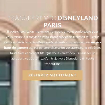
TRANSFERT VTC
DISNEYLAND
PARIS
Si vous cherchez un moyen de
transport privé et confortable pour
vous rendre à Disneyland Paris, notre service de transfert VTC est la
solution idéale. Nos
chauffeurs professionnels
vous assurent un
service
haut de gamme
qui est personnalisé selon vos attentes, et cela à des
tarifs fixes et compétitifs. Que vous veniez depuis Paris ou un
aéroport, vous profitez d’un trajet vers Disneyland en toute
tranquillité.
RÉSERVEZ MAINTENANT