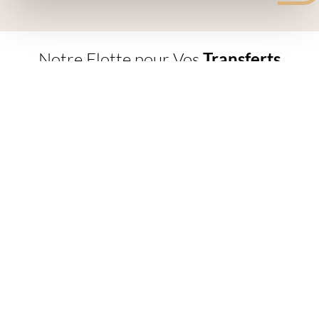
Notre Flotte pour Vos
Transferts
Disneyland Paris
Les différents types de
voitures de transport
disponibles pour
votre transfert VTC Disneyland Paris sont soigneusement
sélectionnés. Que vous optiez pour une berline, un minibus ou un
véhicule confortable, notre service de location vous garantit une
expérience de qualité. Depuis l’aéroport d’Orly, CDG, ou depuis
tout transport depuis Paris, notre flotte vous assure une solution
fiable.