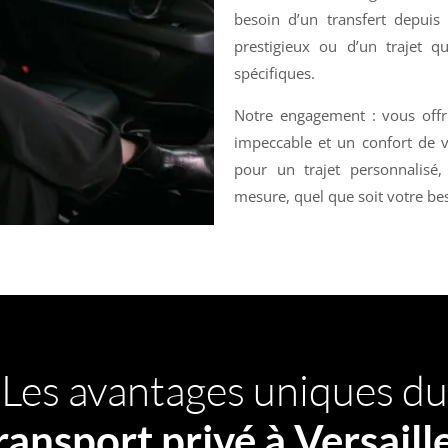
besoin d’un transfert depuis
prestigieux ou d’un trajet q
spécifiques.
Notre engagement : vous offri
impeccable et un confort de v
pour un trajet personnalisé,
mesure, quel que soit votre be
Les avantages uniques du
ransport privé à Versaill