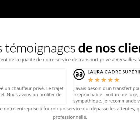
s témoignages
de nos clie
nt de la qualité de notre service de transport privé à Versailles. 
MARC
TOURISTE
★
★
★
★
★
 d'affaires. Le service était
Pour une visite à Versailles, no
rfaite, et chauffeur
était agréable et le chauffeur t
notre séjour sans souci.
notre entreprise à fournir un service qui dépasse les attentes, 
professionnelle.