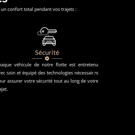
n confort total pendant vos trajets :
Sécurité
S
haque véhicule de notre flotte est entretenu
Qu’il s’agi
vec soin et équipé des technologies nécessaires
d’un événem
ur assurer votre sécurité tout au long de votre
lieu spéci
ajet.
trajet en f
l’option de
services as
assistance b