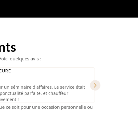
nts
Voici quelques avis :
LAURA
CA
★
★
★
us avons réservé un chauffeur privé. Le trajet
J'avais besoin d’u
rès professionnel. Nous avons pu profiter de
irréprochable : vo
sympathique. Je 
que ce soit pour une occasion personnelle ou