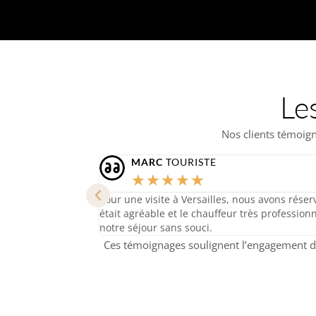
Le
Nos clients témoigne
LAURA
CADRE SUPÉRIEURE
★
★
★
★
★
 privé. Le trajet
J'avais besoin d’un transfert pour un séminaire
s pu profiter de
irréprochable : voiture de luxe, ponctualité pa
sympathique. Je recommande vivement !
Ces témoignages soulignent l’engagement de 